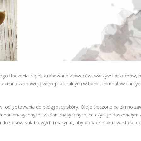
szego tłoczenia, są ekstrahowane z owoców, warzyw i orzechów, b
 na zimno zachowują więcej naturalnych witamin, minerałów i ant
 od gotowania do pielęgnacji skóry. Oleje tłoczone na zimno za
ednonienasyconych i wielonienasyconych, co czyni je doskonały
a do sosów sałatkowych i marynat, aby dodać smaku i wartości 