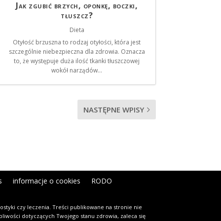
Jak zgubić brzych, oponkę, boczki,
tłuszcz?
Dieta
Otyłość brzuszna to rodzaj otyłości, która jest
szczególnie niebezpieczna dla zdrowia. Oznacza
to, że występuje duża ilość tkanki tłuszczowej
wokół narządów...
NASTĘPNE WPISY
s
informacje o cookies
RODO
styki czy leczenia. Treści publikowane na stronie nie
tpliwości dotyczących Twojego stanu zdrowia, zaleca się