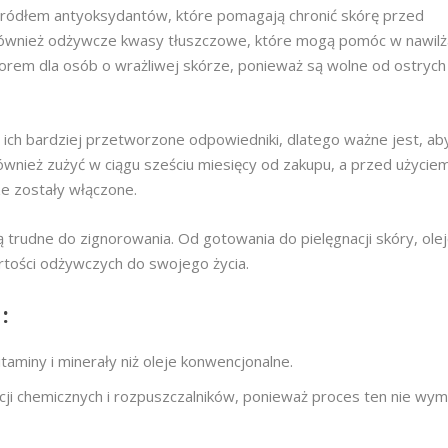
 źródłem antyoksydantów, które pomagają chronić skórę przed
również odżywcze kwasy tłuszczowe, które mogą pomóc w nawilża
orem dla osób o wrażliwej skórze, ponieważ są wolne od ostrych 
ż ich bardziej przetworzone odpowiedniki, dlatego ważne jest, ab
wnież zużyć w ciągu sześciu miesięcy od zakupu, a przed użycie
ze zostały włączone.
 trudne do zignorowania. Od gotowania do pielęgnacji skóry, olej
rtości odżywczych do swojego życia.
:
aminy i minerały niż oleje konwencjonalne.
cji chemicznych i rozpuszczalników, ponieważ proces ten nie wy