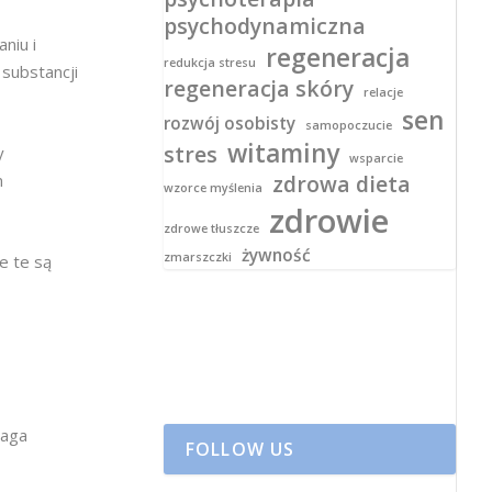
psychodynamiczna
niu i
regeneracja
redukcja stresu
substancji
regeneracja skóry
relacje
sen
rozwój osobisty
samopoczucie
witaminy
stres
y
wsparcie
m
zdrowa dieta
wzorce myślenia
zdrowie
zdrowe tłuszcze
żywność
zmarszczki
e te są
maga
FOLLOW US