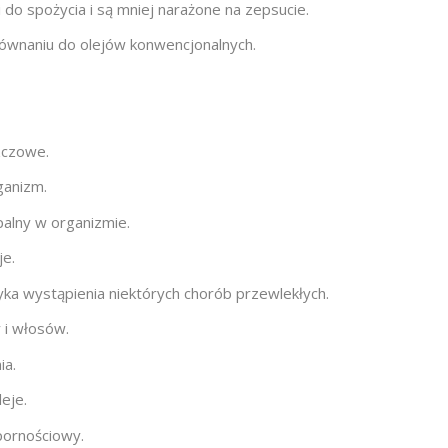
 do spożycia i są mniej narażone na zepsucie.
równaniu do olejów konwencjonalnych.
zczowe.
ganizm.
alny w organizmie.
je.
ka wystąpienia niektórych chorób przewlekłych.
 i włosów.
ia.
leje.
pornościowy.