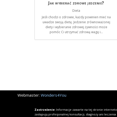
Jak wybierać zdrowe jedzenie?
Dieta
Jeśli chodzi o zdrowie, każdy powinien mieć na
uwadze swoją dietę. Jedzenie zrównoważonej
diety i wybieranie zdrowej żywności może
pomóc Ci utrzymać zdrową wagę i...
Webmaster:
Wonders4You
Zastrzeżenie:
Informacje zawarte na tej stronie internet
zastępują profesjonalnej konsultacji, diagnozy ani leczeni