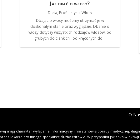
Jak dbać o włosy?
Dieta
,
Profilaktyka
,
Włosy
Dbając o włosy możemy utrzymać je w
doskonałym stanie oraz wyglądzie. Dbanie o
włosy dotyczy wszystkich rodzajów włosów, od
grubych do cienkich i od kręconych do...
O Na
owej
mają charakter wyłącznie informacyjny i nie stanowią porady medycznej, diagno
a przez lekarza czy innego specjalistę służby zdrowia. W przypadku jakichkolwiek wą