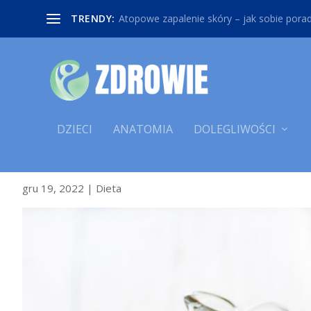
TRENDY:
Atopowe zapalenie skóry – jak sobie poradz
DZIECI
ANATOMIA
DOLEGLIWOŚCI
OLEJE TŁOCZONE NA ZIMNO, A
gru 19, 2022
|
Dieta