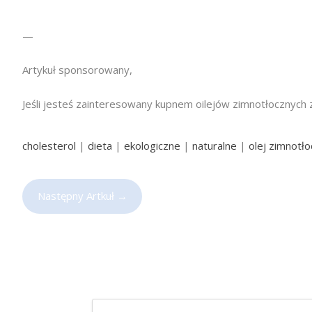
—
Artykuł sponsorowany,
Jeśli jesteś zainteresowany kupnem oilejów zimnotłocznyc
cholesterol
|
dieta
|
ekologiczne
|
naturalne
|
olej zimnotł
Następny Artkuł
→