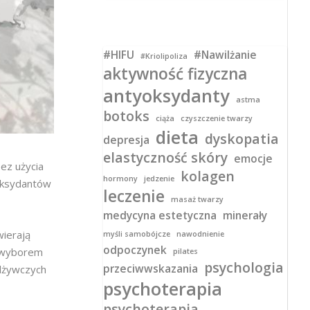
#HIFU
#Nawilżanie
#Kriolipoliza
aktywność fizyczna
antyoksydanty
astma
botoks
ciąża
czyszczenie twarzy
dieta
dyskopatia
depresja
elastyczność skóry
emocje
ez użycia
kolagen
hormony
jedzenie
yoksydantów
leczenie
masaż twarzy
medycyna estetyczna
minerały
wierają
myśli samobójcze
nawodnienie
odpoczynek
m wyborem
pilates
psychologia
przeciwwskazania
odżywczych
psychoterapia
psychoterapia