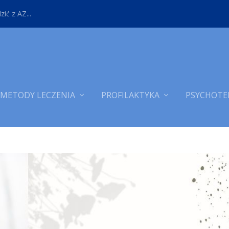
ić z AZ...
METODY LECZENIA
PROFILAKTYKA
PSYCHOTE
 NASZE ZDOWIE?