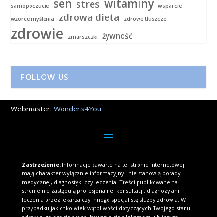
sen
witaminy
stres
samopoczucie
wsparcie
zdrowa dieta
wzorce myślenia
zdrowe tłuszcze
zdrowie
żywność
zmarszczki
FOLLOW US
Webmaster:
Wonders4You
Zastrzeżenie:
Informacje zawarte na tej stronie internetowej
mają charakter wyłącznie informacyjny i nie stanowią porady
medycznej, diagnostyki czy leczenia. Treści publikowane na
stronie nie zastępują profesjonalnej konsultacji, diagnozy ani
leczenia przez lekarza czy innego specjalistę służby zdrowia. W
przypadku jakichkolwiek wątpliwości dotyczących Twojego stanu
zdrowia, zaleca się skonsultowanie się z lekarzem lub innym