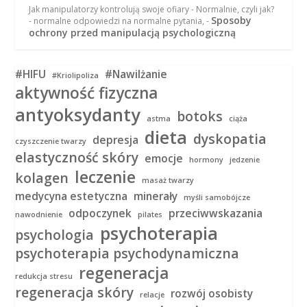
Jak manipulatorzy kontrolują swoje ofiary - Normalnie, czyli jak?
Sposoby
- normalne odpowiedzi na normalne pytania,
-
ochrony przed manipulacją psychologiczną
#HIFU
#Nawilżanie
#Kriolipoliza
aktywność fizyczna
antyoksydanty
botoks
astma
ciąża
dieta
dyskopatia
depresja
czyszczenie twarzy
elastyczność skóry
emocje
hormony
jedzenie
leczenie
kolagen
masaż twarzy
medycyna estetyczna
minerały
myśli samobójcze
odpoczynek
przeciwwskazania
nawodnienie
pilates
psychoterapia
psychologia
psychoterapia psychodynamiczna
regeneracja
redukcja stresu
regeneracja skóry
rozwój osobisty
relacje