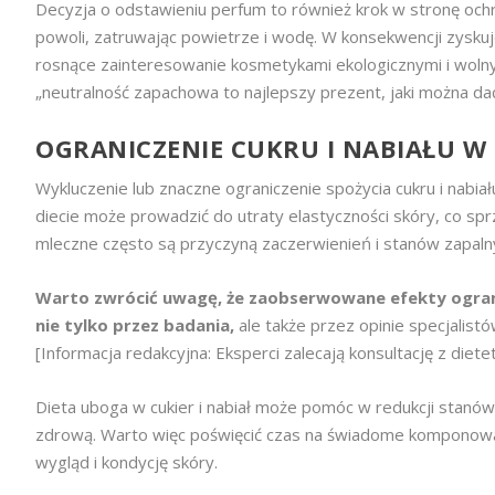
Decyzja o odstawieniu perfum to również krok w stronę och
powoli, zatruwając powietrze i wodę. W konsekwencji zyskuje
rosnące zainteresowanie kosmetykami ekologicznymi i wolny
„neutralność zapachowa to najlepszy prezent, jaki można da
OGRANICZENIE CUKRU I NABIAŁU W 
Wykluczenie lub znaczne ograniczenie spożycia cukru i nabia
diecie może prowadzić do utraty elastyczności skóry, co sp
mleczne często są przyczyną zaczerwienień i stanów zapaln
Warto zwrócić uwagę, że zaobserwowane efekty ograni
nie tylko przez badania,
ale także przez opinie specjalist
[Informacja redakcyjna: Eksperci zalecają konsultację z di
Dieta uboga w cukier i nabiał może pomóc w redukcji stanów 
zdrową. Warto więc poświęcić czas na świadome komponowa
wygląd i kondycję skóry.