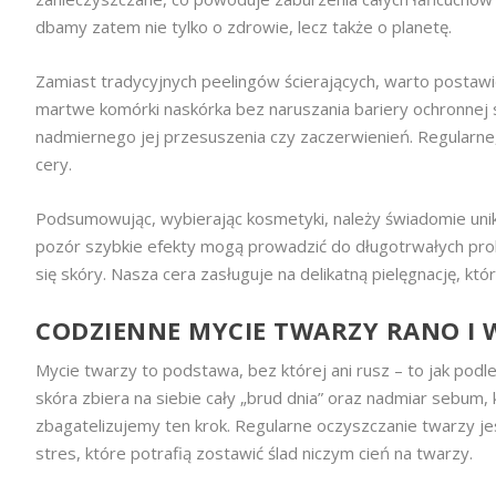
dbamy zatem nie tylko o zdrowie, lecz także o planetę.
Zamiast tradycyjnych peelingów ścierających, warto postawi
martwe komórki naskórka bez naruszania bariery ochronnej 
nadmiernego jej przesuszenia czy zaczerwienień. Regularne
cery.
Podsumowując, wybierając kosmetyki, należy świadomie unikać
pozór szybkie efekty mogą prowadzić do długotrwałych prob
się skóry. Nasza cera zasługuje na delikatną pielęgnację, któ
CODZIENNE MYCIE TWARZY RANO I 
Mycie twarzy to podstawa, bez której ani rusz – to jak pod
skóra zbiera na siebie cały „brud dnia” oraz nadmiar sebum,
zbagatelizujemy ten krok. Regularne oczyszczanie twarzy jes
stres, które potrafią zostawić ślad niczym cień na twarzy.