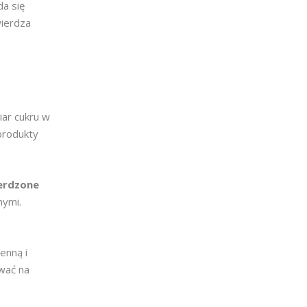
a się
wierdza
iar cukru w
produkty
ierdzone
nymi.
enną i
wać na