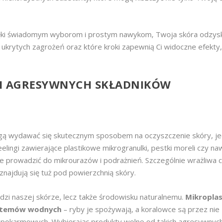
dzięki świadomym wyborom i prostym nawykom, Twoja skóra odzys
ć ukrytych zagrożeń oraz które kroki zapewnią Ci widoczne efekty,
 I AGRESYWNYCH SKŁADNIKÓW
mogą wydawać się skutecznym sposobem na oczyszczenie skóry, j
eelingi zawierające plastikowe mikrogranulki, pestki moreli czy n
może prowadzić do mikrourazów i podrażnień. Szczególnie wrażliwa 
najdują się tuż pod powierzchnią skóry.
odzi naszej skórze, lecz także środowisku naturalnemu.
Mikroplas
ystemów wodnych
– ryby je spożywają, a koralowce są przez nie
 pokarmowych. Wybierając produkty wolne od takich agresywnych