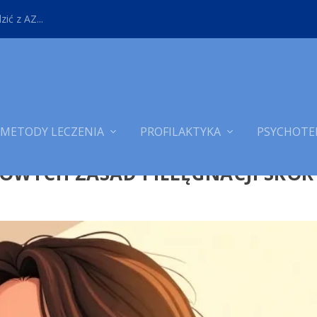
ić z AZ...
METODY LECZENIA
PROFILAKTYKA
PSYCHOTE
ZOWYCH ZASAD PIELĘGNACJI SKÓR