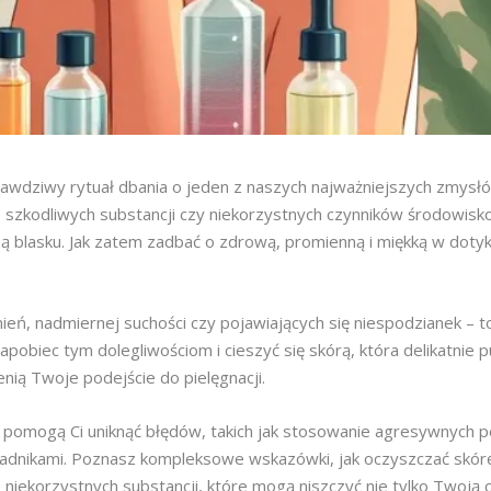
 prawdziwy rytuał dbania o jeden z naszych najważniejszych zmysł
ń, szkodliwych substancji czy niekorzystnych czynników środowisk
 blasku. Jak zatem zadbać o zdrową, promienną i miękką w dotyk
eń, nadmiernej suchości czy pojawiających się niespodzianek – to
obiec tym dolegliwościom i cieszyć się skórą, która delikatnie p
nią Twoje podejście do pielęgnacji.
 pomogą Ci uniknąć błędów, takich jak stosowanie agresywnych 
adnikami. Poznasz kompleksowe wskazówki, jak oczyszczać skór
niekorzystnych substancji, które mogą niszczyć nie tylko Twoją ce