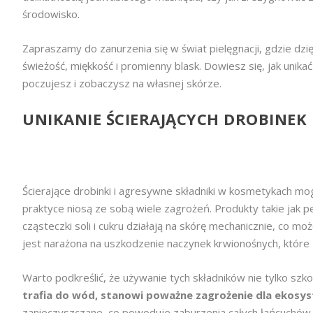
środowisko.
Zapraszamy do zanurzenia się w świat pielęgnacji, gdzie 
świeżość, miękkość i promienny blask. Dowiesz się, jak unika
poczujesz i zobaczysz na własnej skórze.
UNIKANIE ŚCIERAJĄCYCH DROBINEK
Ścierające drobinki i agresywne składniki w kosmetykach 
praktyce niosą ze sobą wiele zagrożeń. Produkty takie jak p
cząsteczki soli i cukru działają na skórę mechanicznie, co 
jest narażona na uszkodzenie naczynek krwionośnych, które z
Warto podkreślić, że używanie tych składników nie tylko szk
trafia do wód, stanowi poważne zagrożenie dla ekos
zanieczyszczane, co powoduje zaburzenia całych łańcuchów