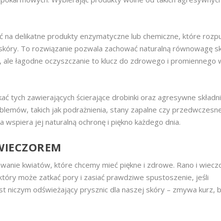
ć na delikatne produkty enzymatyczne lub chemiczne, które rozp
skóry. To rozwiązanie pozwala zachować naturalną równowagę skó
, ale łagodne oczyszczanie to klucz do zdrowego i promiennego
 tych zawierających ścierające drobinki oraz agresywne składnik
lemów, takich jak podrażnienia, stany zapalne czy przedwczesne
ra wspiera jej naturalną ochronę i piękno każdego dnia.
WIECZOREM
lewanie kwiatów, które chcemy mieć piękne i zdrowe. Rano i wiec
 który może zatkać pory i zasiać prawdziwe spustoszenie, jeśli
t niczym odświeżający prysznic dla naszej skóry – zmywa kurz, ba