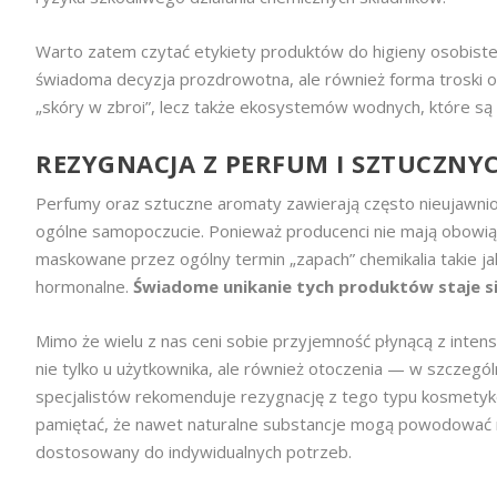
Warto zatem czytać etykiety produktów do higieny osobistej i
świadoma decyzja prozdrowotna, ale również forma troski o 
„skóry w zbroi”, lecz także ekosystemów wodnych, które są 
REZYGNACJA Z PERFUM I SZTUCZN
Perfumy oraz sztuczne aromaty zawierają często nieujawnio
ogólne samopoczucie. Ponieważ producenci nie mają obowią
maskowane przez ogólny termin „zapach” chemikalia takie j
hormonalne.
Świadome unikanie tych produktów staje si
Mimo że wielu z nas ceni sobie przyjemność płynącą z int
nie tylko u użytkownika, ale również otoczenia — w szczegól
specjalistów rekomenduje rezygnację z tego typu kosmetykó
pamiętać, że nawet naturalne substancje mogą powodować re
dostosowany do indywidualnych potrzeb.