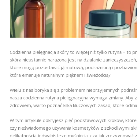
Codzienna pielęgnacja skóry to więcej niż tylko rutyna – to
skóra nieustannie narażona jest na działanie zanieczyszcze
które mogą pozostawić ją matową, podrażnioną i pozbawioną
która emanuje naturalnym pięknem i świeżością?
Wielu z nas boryka się z problemem nieprzyjemnych podrażni
nasza codzienna rutyna pielęgnacyjna wymaga zmiany. Aby zap
zdrowiem, warto poznać kilka kluczowych zasad, które odmie
W tym artykule odkryjesz pięć podstawowych kroków, które
czy nieświadomego używania kosmetyków z szkodliwymi skł
delikatnością jedwabistego muśnięcia, czy jak zrezygnować z 