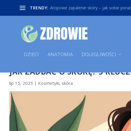
TRENDY:
Atopowe zapalenie skóry – jak sobie poradz
DZIECI
ANATOMIA
DOLEGLIWOŚCI
JAK ZADBAĆ O SKÓRĘ? 5 KLUC
lip 15, 2025
|
Kosmetyki
,
skóra