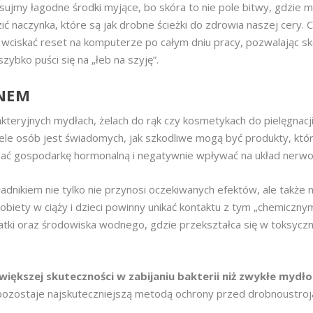
sujmy łagodne środki myjące, bo skóra to nie pole bitwy, gdzie m
ć naczynka, które są jak drobne ścieżki do zdrowia naszej cery. 
ak wciskać reset na komputerze po całym dniu pracy, pozwalając s
ybko puści się na „łeb na szyję”.
NEM
teryjnych mydłach, żelach do rąk czy kosmetykach do pielęgnacji
wiele osób jest świadomych, jak szkodliwe mogą być produkty, któ
rzać gospodarkę hormonalną i negatywnie wpływać na układ nerw
dnikiem nie tylko nie przynosi oczekiwanych efektów, ale także 
biety w ciąży i dzieci powinny unikać kontaktu z tym „chemiczny
tki oraz środowiska wodnego, gdzie przekształca się w toksycz
większej skuteczności w zabijaniu bakterii niż zwykłe mydło
, pozostaje najskuteczniejszą metodą ochrony przed drobnoustro