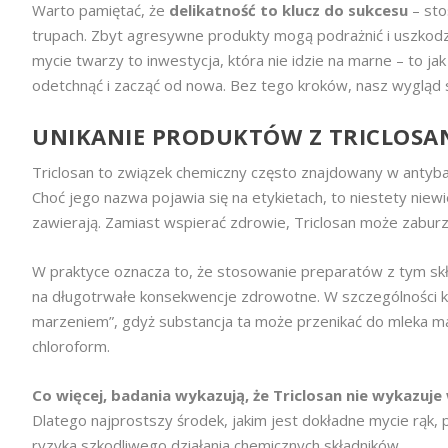
Warto pamiętać, że
delikatność to klucz do sukcesu
– sto
trupach. Zbyt agresywne produkty mogą podrażnić i uszkodzi
mycie twarzy to inwestycja, która nie idzie na marne – to j
odetchnąć i zacząć od nowa. Bez tego kroków, nasz wygląd sz
UNIKANIE PRODUKTÓW Z TRICLOSA
Triclosan to związek chemiczny często znajdowany w antybak
Choć jego nazwa pojawia się na etykietach, to niestety nie
zawierają. Zamiast wspierać zdrowie, Triclosan może zabu
W praktyce oznacza to, że stosowanie preparatów z tym skła
na długotrwałe konsekwencje zdrowotne. W szczególności ko
marzeniem”, gdyż substancja ta może przenikać do mleka ma
chloroform.
Co więcej, badania wykazują, że Triclosan nie wykazuje 
Dlatego najprostszy środek, jakim jest dokładne mycie rąk
ryzyka szkodliwego działania chemicznych składników.