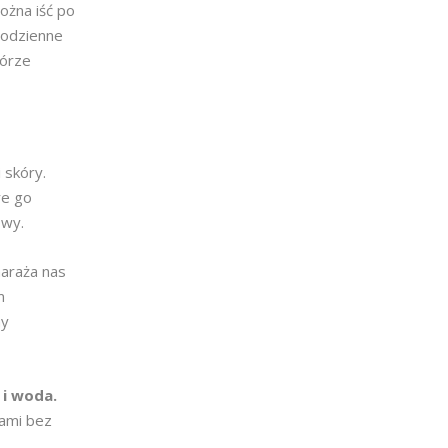
ożna iść po
Codzienne
kórze
 skóry.
re go
owy.
naraża nas
m
ny
 i woda.
jami bez