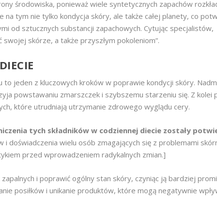
rony środowiska, ponieważ wiele syntetycznych zapachów rozkład
 na tym nie tylko kondycja skóry, ale także całej planety, co pot
mi od sztucznych substancji zapachowych. Cytując specjalistów,
ć swojej skórze, a także przyszłym pokoleniom”.
DIECIE
łu to jeden z kluczowych kroków w poprawie kondycji skóry. Nadm
rzyja powstawaniu zmarszczek i szybszemu starzeniu się. Z kolei 
ych, które utrudniają utrzymanie zdrowego wyglądu cery.
czenia tych składników w codziennej diecie zostały potw
ów i doświadczenia wielu osób zmagających się z problemami skór
etetykiem przed wprowadzeniem radykalnych zmian.]
zapalnych i poprawić ogólny stan skóry, czyniąc ją bardziej promi
nie posiłków i unikanie produktów, które mogą negatywnie wpły