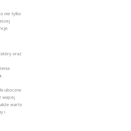
o nie tylko
aszej
ncje.
 skóry oraz
,
zenia
e.
ki uboczne
z więcej
nakże warto
y i