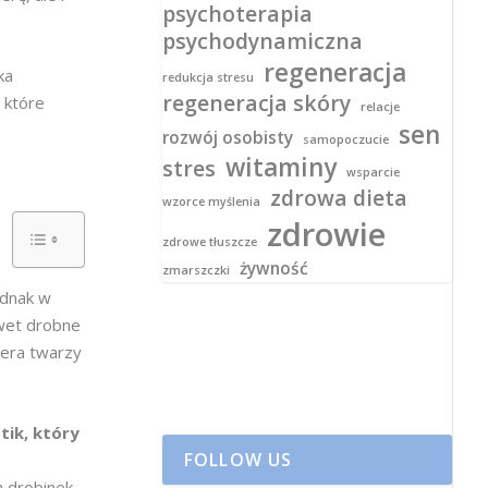
psychoterapia
psychodynamiczna
regeneracja
ka
redukcja stresu
regeneracja skóry
 które
relacje
sen
rozwój osobisty
samopoczucie
witaminy
stres
wsparcie
zdrowa dieta
wzorce myślenia
zdrowie
zdrowe tłuszcze
żywność
zmarszczki
ednak w
awet drobne
cera twarzy
tik, który
FOLLOW US
 drobinek,