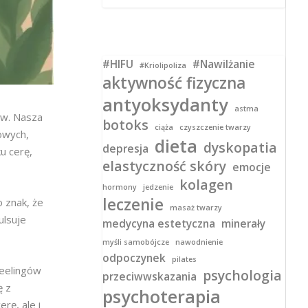
#HIFU
#Nawilżanie
#Kriolipoliza
aktywność fizyczna
antyoksydanty
astma
ów. Nasza
botoks
ciąża
czyszczenie twarzy
owych,
dieta
dyskopatia
depresja
u cerę,
elastyczność skóry
emocje
kolagen
hormony
jedzenie
leczenie
 znak, że
masaż twarzy
ulsuje
medycyna estetyczna
minerały
myśli samobójcze
nawodnienie
odpoczynek
pilates
peelingów
psychologia
przeciwwskazania
ę z
psychoterapia
rę, ale i