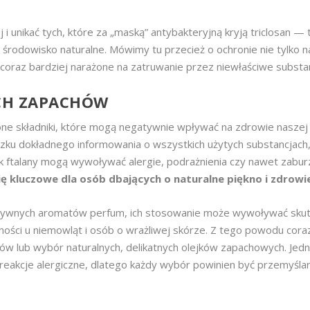
 unikać tych, które za „maską” antybakteryjną kryją triclosan — t
środowisko naturalne. Mówimy tu przecież o ochronie nie tylko n
coraz bardziej narażone na zatruwanie przez niewłaściwe substa
YCH ZAPACHÓW
ne składniki, które mogą negatywnie wpływać na zdrowie naszej
zku dokładnego informowania o wszystkich użytych substancjach
ak ftalany mogą wywoływać alergie, podrażnienia czy nawet zabur
ę kluczowe dla osób dbających o naturalne piękno i zdrowi
ensywnych aromatów perfum, ich stosowanie może wywoływać skut
ności u niemowląt i osób o wrażliwej skórze. Z tego powodu cora
w lub wybór naturalnych, delikatnych olejków zapachowych. Jed
akcje alergiczne, dlatego każdy wybór powinien być przemyślan