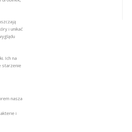
uszczają
ry i unikać
 wyglądu
i. Ich na
 starzenie
zorem nasza
kterie i