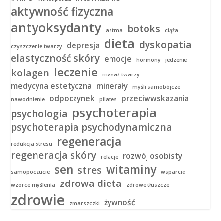
aktywność fizyczna
antyoksydanty
botoks
astma
ciąża
dieta
dyskopatia
depresja
czyszczenie twarzy
elastyczność skóry
emocje
hormony
jedzenie
leczenie
kolagen
masaż twarzy
medycyna estetyczna
minerały
myśli samobójcze
odpoczynek
przeciwwskazania
nawodnienie
pilates
psychoterapia
psychologia
psychoterapia psychodynamiczna
regeneracja
redukcja stresu
regeneracja skóry
rozwój osobisty
relacje
sen
witaminy
stres
samopoczucie
wsparcie
zdrowa dieta
wzorce myślenia
zdrowe tłuszcze
zdrowie
żywność
zmarszczki