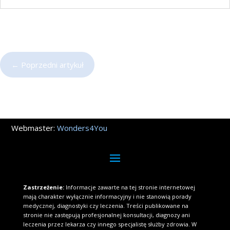
←
Poprzedni artykuł
Webmaster:
Wonders4You
Zastrzeżenie:
Informacje zawarte na tej stronie internetowej
mają charakter wyłącznie informacyjny i nie stanowią porady
medycznej, diagnostyki czy leczenia. Treści publikowane na
stronie nie zastępują profesjonalnej konsultacji, diagnozy ani
leczenia przez lekarza czy innego specjalistę służby zdrowia. W