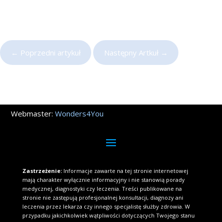
←
Poprzedni artykuł
Następny Artkuł
→
Webmaster:
Wonders4You
Zastrzeżenie:
Informacje zawarte na tej stronie internetowej
mają charakter wyłącznie informacyjny i nie stanowią porady
medycznej, diagnostyki czy leczenia. Treści publikowane na
stronie nie zastępują profesjonalnej konsultacji, diagnozy ani
leczenia przez lekarza czy innego specjalistę służby zdrowia. W
przypadku jakichkolwiek wątpliwości dotyczących Twojego stanu