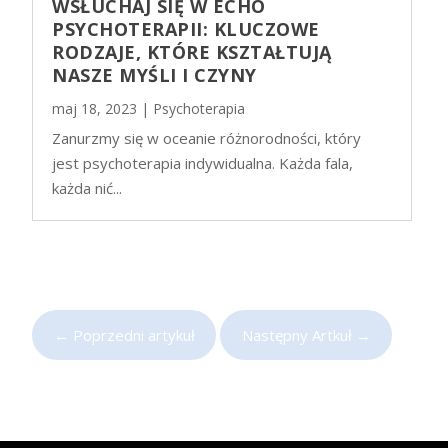
WSŁUCHAJ SIĘ W ECHO
PSYCHOTERAPII: KLUCZOWE
RODZAJE, KTÓRE KSZTAŁTUJĄ
NASZE MYŚLI I CZYNY
maj 18, 2023
|
Psychoterapia
Zanurzmy się w oceanie różnorodności, który
jest psychoterapia indywidualna. Każda fala,
każda nić...
←
Poprzedni artykuł
Następny Artkuł
→