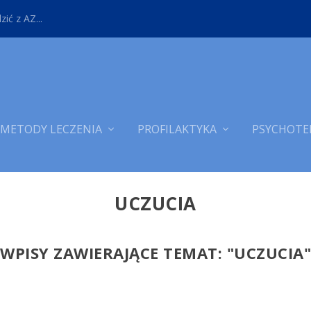
ić z AZ...
METODY LECZENIA
PROFILAKTYKA
PSYCHOTE
UCZUCIA
WPISY ZAWIERAJĄCE TEMAT: "
UCZUCIA"