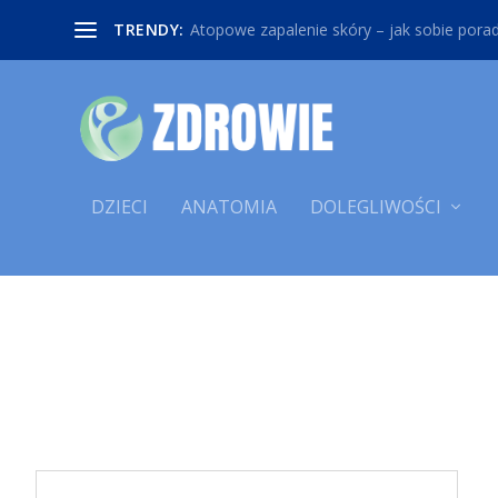
TRENDY:
Atopowe zapalenie skóry – jak sobie poradz
DZIECI
ANATOMIA
DOLEGLIWOŚCI