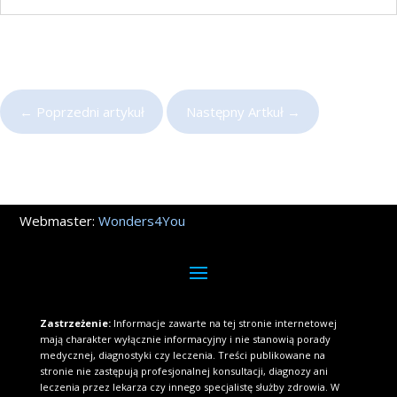
←
Poprzedni artykuł
Następny Artkuł
→
Webmaster:
Wonders4You
Zastrzeżenie:
Informacje zawarte na tej stronie internetowej
mają charakter wyłącznie informacyjny i nie stanowią porady
medycznej, diagnostyki czy leczenia. Treści publikowane na
stronie nie zastępują profesjonalnej konsultacji, diagnozy ani
leczenia przez lekarza czy innego specjalistę służby zdrowia. W