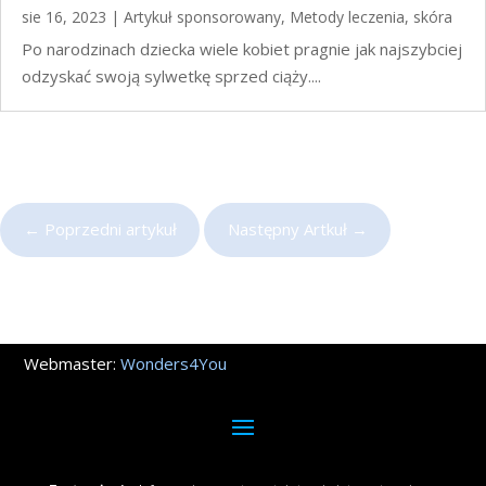
sie 16, 2023
|
Artykuł sponsorowany
,
Metody leczenia
,
skóra
Po narodzinach dziecka wiele kobiet pragnie jak najszybciej
odzyskać swoją sylwetkę sprzed ciąży....
←
Poprzedni artykuł
Następny Artkuł
→
Webmaster:
Wonders4You