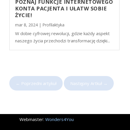
POZNAJ FUNKCJE INTERNETOWEGO
KONTA PACJENTA I UŁATW SOBIE
ŻYCIE!
mar 8, 2024
|
Profilaktyka
W dobie cyfrowej rewolucji, gdzie każdy aspekt
naszego życia przechodzi transformację dzięki...
←
Poprzedni artykuł
Następny Artkuł
→
Webmaster:
Wonders4You