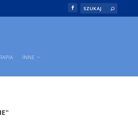
RAPIA
INNE
IE"