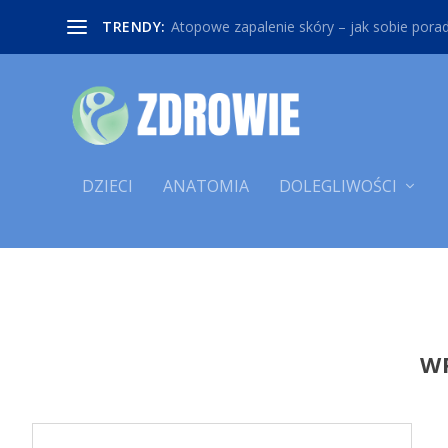
TRENDY:
Atopowe zapalenie skóry – jak sobie poradz
DZIECI
ANATOMIA
DOLEGLIWOŚCI
WP