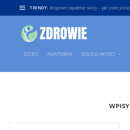
TRENDY:
Atopowe zapalenie skóry – jak sobie poradz
DZIECI
ANATOMIA
DOLEGLIWOŚCI
WPISY