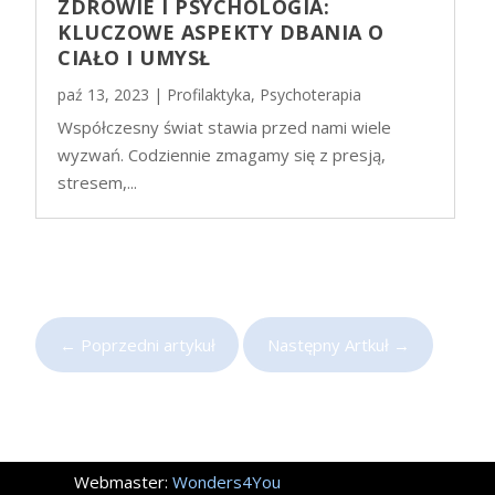
ZDROWIE I PSYCHOLOGIA:
KLUCZOWE ASPEKTY DBANIA O
CIAŁO I UMYSŁ
paź 13, 2023
|
Profilaktyka
,
Psychoterapia
Współczesny świat stawia przed nami wiele
wyzwań. Codziennie zmagamy się z presją,
stresem,...
←
Poprzedni artykuł
Następny Artkuł
→
Webmaster:
Wonders4You