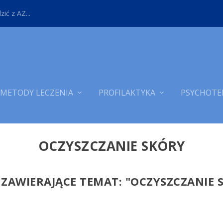
ić z AZ...
METODY LECZENIA
PROFILAKTYKA
PSYCHOTE
OCZYSZCZANIE SKÓRY
 ZAWIERAJĄCE TEMAT: "
OCZYSZCZANIE 