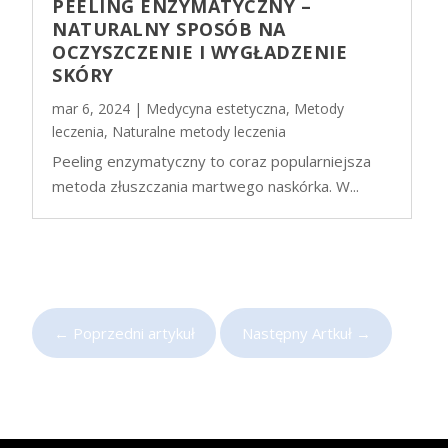
PEELING ENZYMATYCZNY –
NATURALNY SPOSÓB NA
OCZYSZCZENIE I WYGŁADZENIE
SKÓRY
mar 6, 2024
|
Medycyna estetyczna
,
Metody
leczenia
,
Naturalne metody leczenia
Peeling enzymatyczny to coraz popularniejsza
metoda złuszczania martwego naskórka. W...
←
Poprzedni artykuł
Następny Artkuł
→