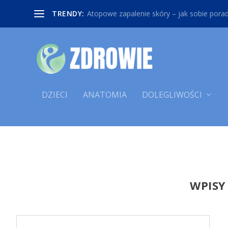
TRENDY:
Atopowe zapalenie skóry – jak sobie poradz
DZIECI
ANATOMIA
DOLEGLIWOŚCI
WPISY