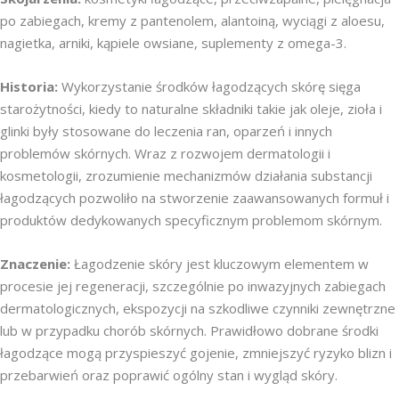
po zabiegach, kremy z pantenolem, alantoiną, wyciągi z aloesu,
nagietka, arniki, kąpiele owsiane, suplementy z omega-3.
Historia:
Wykorzystanie środków łagodzących skórę sięga
starożytności, kiedy to naturalne składniki takie jak oleje, zioła i
glinki były stosowane do leczenia ran, oparzeń i innych
problemów skórnych. Wraz z rozwojem dermatologii i
kosmetologii, zrozumienie mechanizmów działania substancji
łagodzących pozwoliło na stworzenie zaawansowanych formuł i
produktów dedykowanych specyficznym problemom skórnym.
Znaczenie:
Łagodzenie skóry jest kluczowym elementem w
procesie jej regeneracji, szczególnie po inwazyjnych zabiegach
dermatologicznych, ekspozycji na szkodliwe czynniki zewnętrzne
lub w przypadku chorób skórnych. Prawidłowo dobrane środki
łagodzące mogą przyspieszyć gojenie, zmniejszyć ryzyko blizn i
przebarwień oraz poprawić ogólny stan i wygląd skóry.