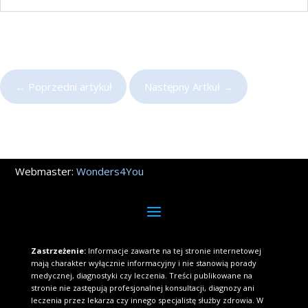
←
Poprzedni artykuł
Następny Artkuł
→
Webmaster:
Wonders4You
Zastrzeżenie:
Informacje zawarte na tej stronie internetowej
mają charakter wyłącznie informacyjny i nie stanowią porady
medycznej, diagnostyki czy leczenia. Treści publikowane na
stronie nie zastępują profesjonalnej konsultacji, diagnozy ani
leczenia przez lekarza czy innego specjalistę służby zdrowia. W